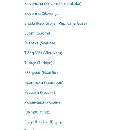
Slovenčina (Slovenská republika)
Slovenski (Slovenija)
Srpski (Rep. Srbija i Rep. Crna Gora)
Suomi (Suomi)
Svenska (Sverige)
Tiếng Việt (Việt Nam)
Türkçe (Türkiye)
Ελληνικά (Ελλάδα)
Български (България)
Русский (Россия)
Українська (Україна)
עברית (ישראל)
عربي (المنطقة العربية)