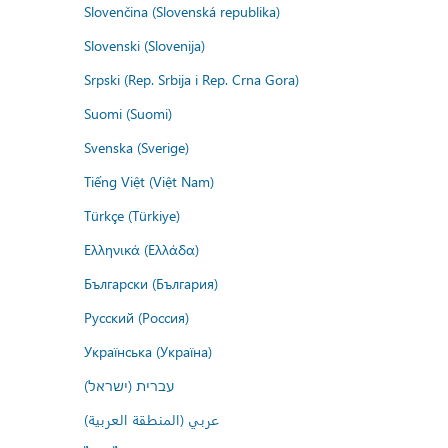
Slovenčina (Slovenská republika)
Slovenski (Slovenija)
Srpski (Rep. Srbija i Rep. Crna Gora)
Suomi (Suomi)
Svenska (Sverige)
Tiếng Việt (Việt Nam)
Türkçe (Türkiye)
Ελληνικά (Ελλάδα)
Български (България)
Русский (Россия)
Українська (Україна)
עברית (ישראל)
عربي (المنطقة العربية)