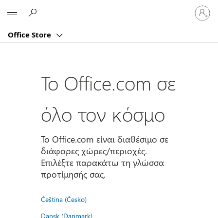
Είσοδος
Microsoft
στον
λογαρι
Office Store
σας
Το Office.com σε
όλο τον κόσμο
Το Office.com είναι διαθέσιμο σε
διάφορες χώρες/περιοχές.
Επιλέξτε παρακάτω τη γλώσσα
προτίμησής σας.
Čeština (Česko)
Dansk (Danmark)