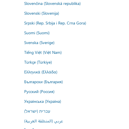
Slovenčina (Slovenská republika)
Slovenski (Slovenija)
Srpski (Rep. Srbija i Rep. Crna Gora)
Suomi (Suomi)
Svenska (Sverige)
Tiếng Việt (Việt Nam)
Türkçe (Türkiye)
Ελληνικά (Ελλάδα)
Български (България)
Русский (Россия)
Українська (Україна)
עברית (ישראל)
عربي (المنطقة العربية)