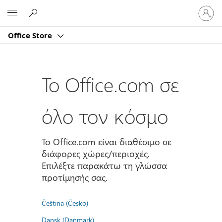
Είσοδος
Microsoft
στον
λογαρι
Office Store
σας
Το Office.com σε
όλο τον κόσμο
Το Office.com είναι διαθέσιμο σε
διάφορες χώρες/περιοχές.
Επιλέξτε παρακάτω τη γλώσσα
προτίμησής σας.
Čeština (Česko)
Dansk (Danmark)