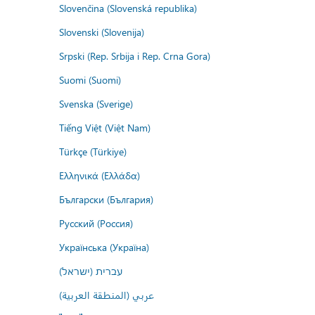
Slovenčina (Slovenská republika)
Slovenski (Slovenija)
Srpski (Rep. Srbija i Rep. Crna Gora)
Suomi (Suomi)
Svenska (Sverige)
Tiếng Việt (Việt Nam)
Türkçe (Türkiye)
Ελληνικά (Ελλάδα)
Български (България)
Русский (Россия)
Українська (Україна)
עברית (ישראל)
عربي (المنطقة العربية)