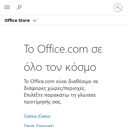
Είσοδος
Microsoft
στον
λογαρι
Office Store
σας
Το Office.com σε
όλο τον κόσμο
Το Office.com είναι διαθέσιμο σε
διάφορες χώρες/περιοχές.
Επιλέξτε παρακάτω τη γλώσσα
προτίμησής σας.
Čeština (Česko)
Dansk (Danmark)