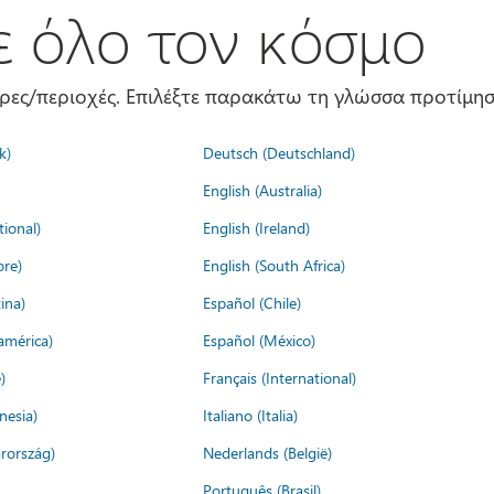
σε όλο τον κόσμο
ώρες/περιοχές. Επιλέξτε παρακάτω τη γλώσσα προτίμησ
k)
Deutsch (Deutschland)
English (Australia)
tional)
English (Ireland)
ore)
English (South Africa)
ina)
Español (Chile)
américa)
Español (México)
)
Français (International)
nesia)
Italiano (Italia)
rország)
Nederlands (België)
Português (Brasil)