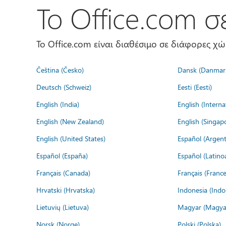
Το Office.com 
Το Office.com είναι διαθέσιμο σε διάφορες χ
Čeština (Česko)
Dansk (Danmar
Deutsch (Schweiz)
Eesti (Eesti)
English (India)
English (Interna
English (New Zealand)
English (Singap
English (United States)
Español (Argent
Español (España)
Español (Latino
Français (Canada)
Français (France
Hrvatski (Hrvatska)
Indonesia (Indo
Lietuvių (Lietuva)
Magyar (Magya
Norsk (Norge)
Polski (Polska)