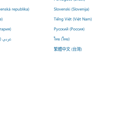
venská republika)
Slovenski (Slovenija)
e)
Tiếng Việt (Việt Nam)
гария)
Русский (Россия)
عربي ()
ไทย (ไทย)
繁體中文 (台灣)