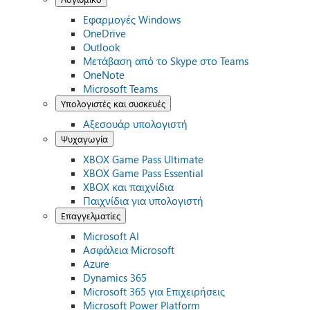
Εφαρμογές Windows
OneDrive
Outlook
Μετάβαση από το Skype στο Teams
OneNote
Microsoft Teams
Υπολογιστές και συσκευές
Αξεσουάρ υπολογιστή
Ψυχαγωγία
XBOX Game Pass Ultimate
XBOX Game Pass Essential
XBOX και παιχνίδια
Παιχνίδια για υπολογιστή
Επαγγελματίες
Microsoft AI
Ασφάλεια Microsoft
Azure
Dynamics 365
Microsoft 365 για Επιχειρήσεις
Microsoft Power Platform