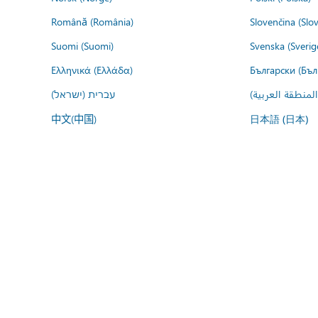
Română (România)
Slovenčina (Slo
Suomi (Suomi)
Svenska (Sverig
Ελληνικά (Ελλάδα)
Български (Бъл
المنطقة العربية
עברית (ישראל)
中文(中国)
日本語 (日本)