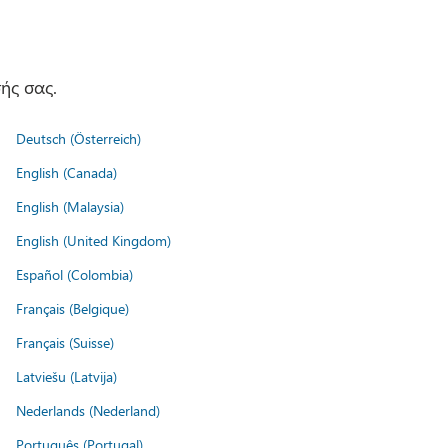
ής σας.
Deutsch (Österreich)
English (Canada)
English (Malaysia)
English (United Kingdom)
Español (Colombia)
Français (Belgique)
Français (Suisse)
Latviešu (Latvija)
Nederlands (Nederland)
Português (Portugal)