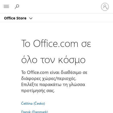
Είσοδος
Microsoft
στον
λογαρι
Office Store
σας
Το Office.com σε
όλο τον κόσμο
Το Office.com είναι διαθέσιμο σε
διάφορες χώρες/περιοχές.
Επιλέξτε παρακάτω τη γλώσσα
προτίμησής σας.
Čeština (Česko)
Dansk (Danmark)