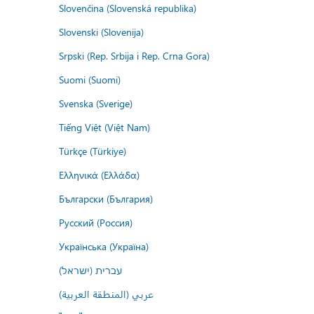
Slovenčina (Slovenská republika)
Slovenski (Slovenija)
Srpski (Rep. Srbija i Rep. Crna Gora)
Suomi (Suomi)
Svenska (Sverige)
Tiếng Việt (Việt Nam)
Türkçe (Türkiye)
Ελληνικά (Ελλάδα)
Български (България)
Русский (Россия)
Українська (Україна)
עברית (ישראל)
عربي (المنطقة العربية)