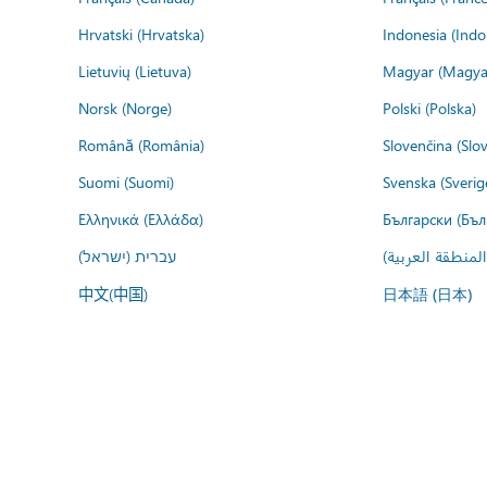
Hrvatski (Hrvatska)
Indonesia (Indo
Lietuvių (Lietuva)
Magyar (Magya
Norsk (Norge)
Polski (Polska)
Română (România)
Slovenčina (Slo
Suomi (Suomi)
Svenska (Sverig
Ελληνικά (Ελλάδα)
Български (Бъл
المنطقة العربية
עברית (ישראל)
中文(中国)
日本語 (日本)