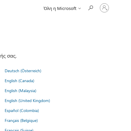
Είσοδος
Όλη η Microsoft
στον
λογαριασμό
σας
ής σας.
Deutsch (Österreich)
English (Canada)
English (Malaysia)
English (United Kingdom)
Español (Colombia)
Français (Belgique)
Français (Suisse)