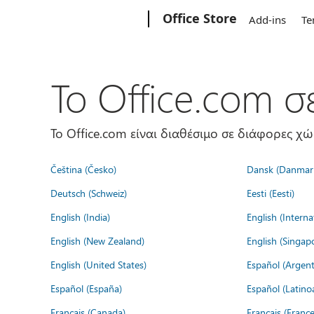
Microsoft
Office Store
Add-ins
Te
Το Office.com 
Το Office.com είναι διαθέσιμο σε διάφορες χ
Čeština (Česko)
Dansk (Danmar
Deutsch (Schweiz)
Eesti (Eesti)
English (India)
English (Interna
English (New Zealand)
English (Singap
English (United States)
Español (Argent
Español (España)
Español (Latino
Français (Canada)
Français (France