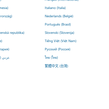
nesia)
Italiano (Italia)
rország)
Nederlands (België)
Português (Brasil)
venská republika)
Slovenski (Slovenija)
e)
Tiếng Việt (Việt Nam)
гария)
Русский (Россия)
عربي ()
ไทย (ไทย)
繁體中文 (台灣)