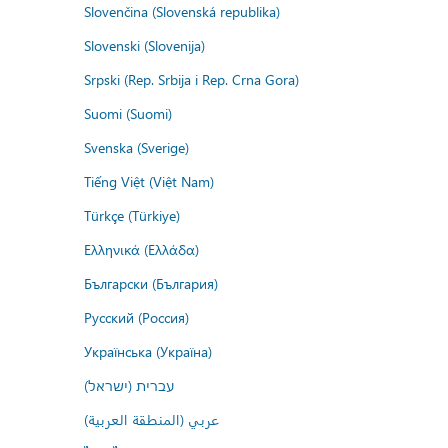
Slovenčina (Slovenská republika)
Slovenski (Slovenija)
Srpski (Rep. Srbija i Rep. Crna Gora)
Suomi (Suomi)
Svenska (Sverige)
Tiếng Việt (Việt Nam)
Türkçe (Türkiye)
Ελληνικά (Ελλάδα)
Български (България)
Русский (Россия)
Українська (Україна)
עברית (ישראל)
عربي (المنطقة العربية)