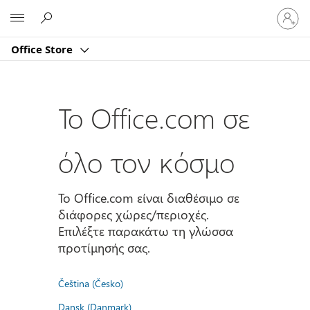
Είσοδος
Microsoft
στον
λογαρι
Office Store
σας
Το Office.com σε
όλο τον κόσμο
Το Office.com είναι διαθέσιμο σε
διάφορες χώρες/περιοχές.
Επιλέξτε παρακάτω τη γλώσσα
προτίμησής σας.
Čeština (Česko)
Dansk (Danmark)