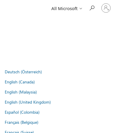
Sign
All Microsoft
in
to
your
account
Deutsch (Österreich)
English (Canada)
English (Malaysia)
English (United Kingdom)
Español (Colombia)
Français (Belgique)
Français (Suisse)