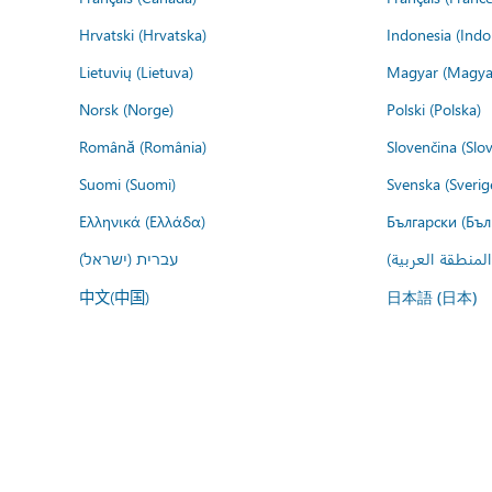
Hrvatski (Hrvatska)
Indonesia (Indo
Lietuvių (Lietuva)
Magyar (Magya
Norsk (Norge)
Polski (Polska)
Română (România)
Slovenčina (Slo
Suomi (Suomi)
Svenska (Sverig
Ελληνικά (Ελλάδα)
Български (Бъл
المنطقة العربية
עברית (ישראל)
中文(中国)
日本語 (日本)