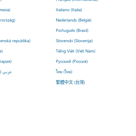
nesia)
Italiano (Italia)
rország)
Nederlands (België)
Português (Brasil)
venská republika)
Slovenski (Slovenija)
e)
Tiếng Việt (Việt Nam)
гария)
Русский (Россия)
عربي ()
ไทย (ไทย)
繁體中文 (台灣)