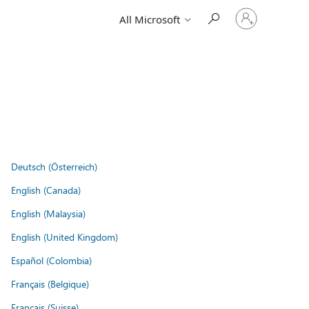
Sign
All Microsoft
in
to
your
account
Deutsch (Österreich)
English (Canada)
English (Malaysia)
English (United Kingdom)
Español (Colombia)
Français (Belgique)
Français (Suisse)