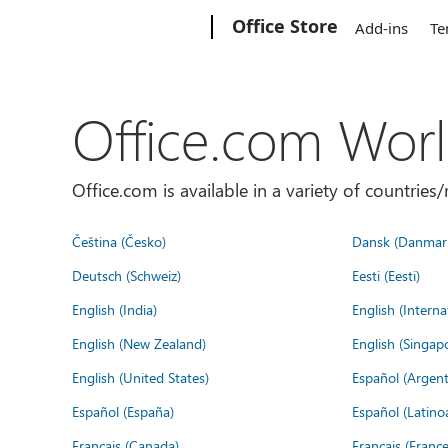
Microsoft
Office Store
Add-ins
Te
Office.com Wor
Office.com is available in a variety of countri
Čeština (Česko)
Dansk (Danmar
Deutsch (Schweiz)
Eesti (Eesti)
English (India)
English (Interna
English (New Zealand)
English (Singap
English (United States)
Español (Argent
Español (España)
Español (Latino
Français (Canada)
Français (France