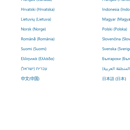
Hrvatski (Hrvatska)
Indonesia (Indo
Lietuvių (Lietuva)
Magyar (Magya
Norsk (Norge)
Polski (Polska)
Română (România)
Slovenčina (Slo
Suomi (Suomi)
Svenska (Sverig
Ελληνικά (Ελλάδα)
Български (Бъл
المنطقة العربية
עברית (ישראל)
中文(中国)
日本語 (日本)