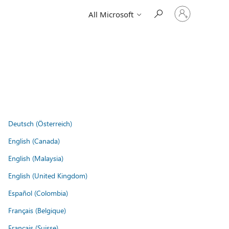
Sign
All Microsoft
in
to
your
account
Deutsch (Österreich)
English (Canada)
English (Malaysia)
English (United Kingdom)
Español (Colombia)
Français (Belgique)
Français (Suisse)