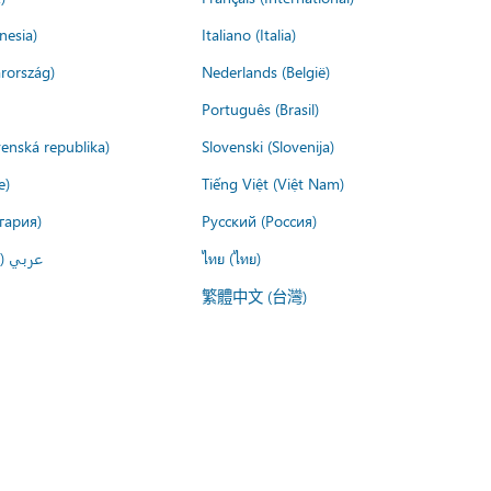
nesia)
Italiano (Italia)
rország)
Nederlands (België)
Português (Brasil)
venská republika)
Slovenski (Slovenija)
e)
Tiếng Việt (Việt Nam)
гария)
Русский (Россия)
عربي ()
ไทย (ไทย)
繁體中文 (台灣)