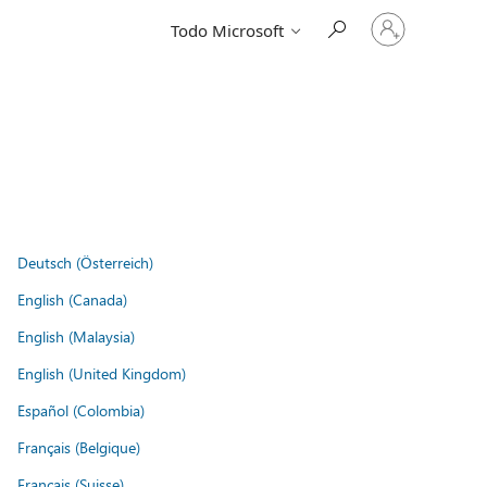
Iniciar
Todo Microsoft
sesión
en
tu
cuenta
Deutsch (Österreich)
English (Canada)
English (Malaysia)
English (United Kingdom)
Español (Colombia)
Français (Belgique)
Français (Suisse)