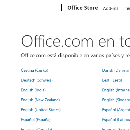
Microsoft
Office Store
Add-ins
Te
Office.com en 
Office.com está disponible en varios países y re
Čeština (Česko)
Dansk (Danmar
Deutsch (Schweiz)
Eesti (Eesti)
English (India)
English (Interna
English (New Zealand)
English (Singap
English (United States)
Español (Argent
Español (España)
Español (Latino
Français (Canada)
Français (France