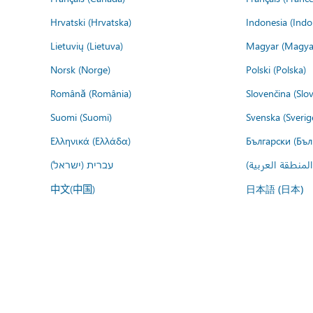
Hrvatski (Hrvatska)
Indonesia (Indo
Lietuvių (Lietuva)
Magyar (Magya
Norsk (Norge)
Polski (Polska)
Română (România)
Slovenčina (Slo
Suomi (Suomi)
Svenska (Sverig
Ελληνικά (Ελλάδα)
Български (Бъл
المنطقة العربية
עברית (ישראל)
中文(中国)
日本語 (日本)