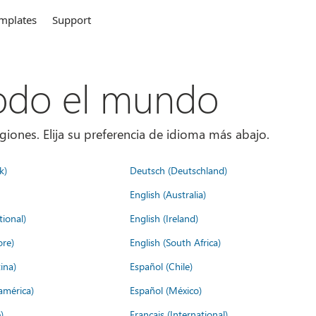
mplates
Support
todo el mundo
giones. Elija su preferencia de idioma más abajo.
k)
Deutsch (Deutschland)
English (Australia)
tional)
English (Ireland)
ore)
English (South Africa)
ina)
Español (Chile)
américa)
Español (México)
)
Français (International)