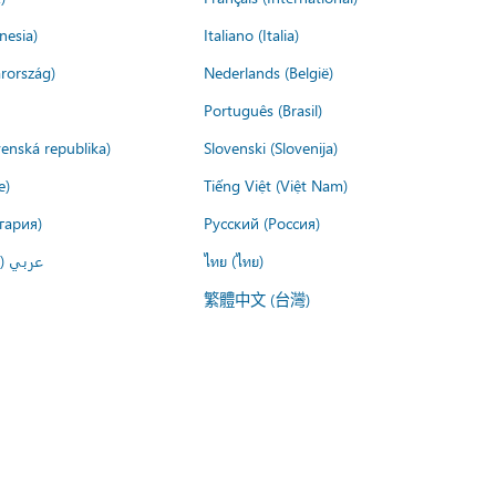
nesia)
Italiano (Italia)
rország)
Nederlands (België)
Português (Brasil)
venská republika)
Slovenski (Slovenija)
e)
Tiếng Việt (Việt Nam)
гария)
Русский (Россия)
عربي ()
ไทย (ไทย)
繁體中文 (台灣)