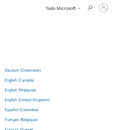
Iniciar
Todo Microsoft
sesión
en
tu
cuenta
Deutsch (Österreich)
English (Canada)
English (Malaysia)
English (United Kingdom)
Español (Colombia)
Français (Belgique)
Français (Suisse)