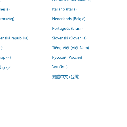
nesia)
Italiano (Italia)
rország)
Nederlands (België)
Português (Brasil)
venská republika)
Slovenski (Slovenija)
e)
Tiếng Việt (Việt Nam)
гария)
Русский (Россия)
عربي ()
ไทย (ไทย)
繁體中文 (台灣)