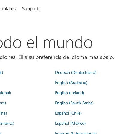
mplates
Support
todo el mundo
giones. Elija su preferencia de idioma más abajo.
k)
Deutsch (Deutschland)
English (Australia)
tional)
English (Ireland)
ore)
English (South Africa)
ina)
Español (Chile)
américa)
Español (México)
)
Français (International)