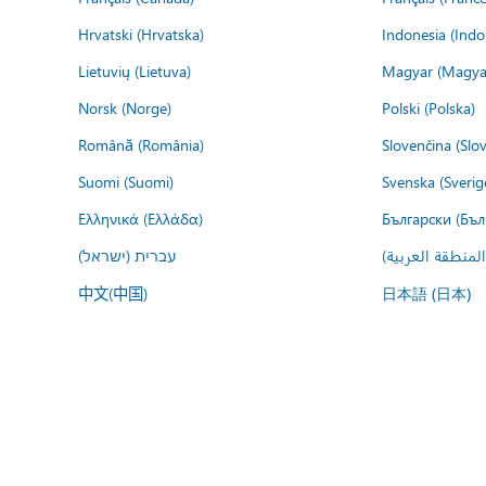
Hrvatski (Hrvatska)
Indonesia (Indo
Lietuvių (Lietuva)
Magyar (Magya
Norsk (Norge)
Polski (Polska)
Română (România)
Slovenčina (Slo
Suomi (Suomi)
Svenska (Sverig
Ελληνικά (Ελλάδα)
Български (Бъл
المنطقة العربية
עברית (ישראל)
中文(中国)
日本語 (日本)