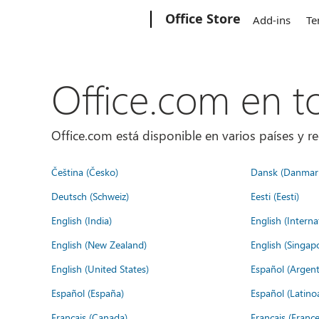
Microsoft
Office Store
Add-ins
Te
Office.com en 
Office.com está disponible en varios países y re
Čeština (Česko)
Dansk (Danmar
Deutsch (Schweiz)
Eesti (Eesti)
English (India)
English (Interna
English (New Zealand)
English (Singap
English (United States)
Español (Argent
Español (España)
Español (Latino
Français (Canada)
Français (France