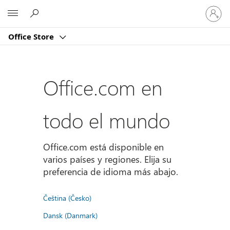
Iniciar
Microsoft
sesión
en
Office Store
tu
cuenta
Office.com en
todo el mundo
Office.com está disponible en
varios países y regiones. Elija su
preferencia de idioma más abajo.
Čeština (Česko)
Dansk (Danmark)