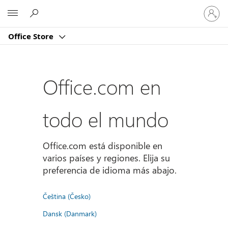
Iniciar
Microsoft
sesión
en
Office Store
tu
cuenta
Office.com en
todo el mundo
Office.com está disponible en
varios países y regiones. Elija su
preferencia de idioma más abajo.
Čeština (Česko)
Dansk (Danmark)