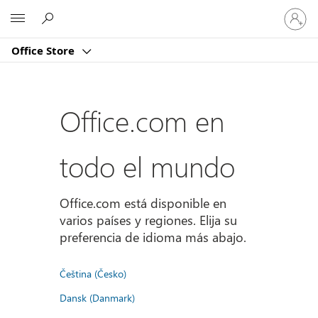
Iniciar
Microsoft
sesión
en
Office Store
tu
cuenta
Office.com en
todo el mundo
Office.com está disponible en
varios países y regiones. Elija su
preferencia de idioma más abajo.
Čeština (Česko)
Dansk (Danmark)