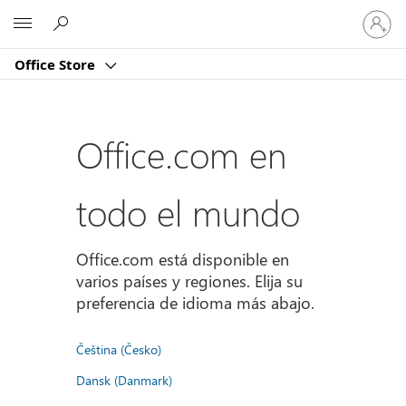
Iniciar
Microsoft
sesión
en
Office Store
tu
cuenta
Office.com en
todo el mundo
Office.com está disponible en
varios países y regiones. Elija su
preferencia de idioma más abajo.
Čeština (Česko)
Dansk (Danmark)