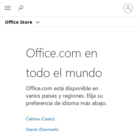
Iniciar
Microsoft
sesión
en
Office Store
tu
cuenta
Office.com en
todo el mundo
Office.com está disponible en
varios países y regiones. Elija su
preferencia de idioma más abajo.
Čeština (Česko)
Dansk (Danmark)