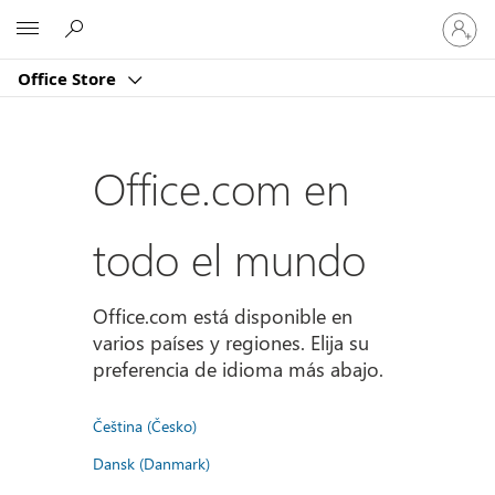
Iniciar
Microsoft
sesión
en
Office Store
tu
cuenta
Office.com en
todo el mundo
Office.com está disponible en
varios países y regiones. Elija su
preferencia de idioma más abajo.
Čeština (Česko)
Dansk (Danmark)