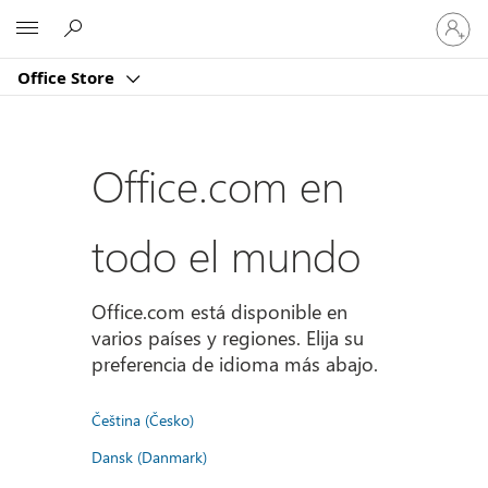
Iniciar
Microsoft
sesión
en
Office Store
tu
cuenta
Office.com en
todo el mundo
Office.com está disponible en
varios países y regiones. Elija su
preferencia de idioma más abajo.
Čeština (Česko)
Dansk (Danmark)