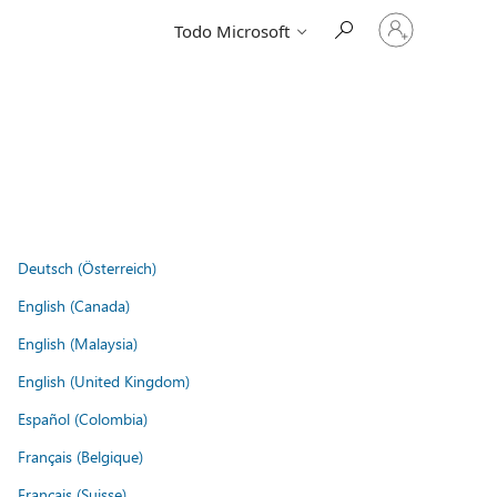
Iniciar
Todo Microsoft
sesión
en
tu
cuenta
Deutsch (Österreich)
English (Canada)
English (Malaysia)
English (United Kingdom)
Español (Colombia)
Français (Belgique)
Français (Suisse)