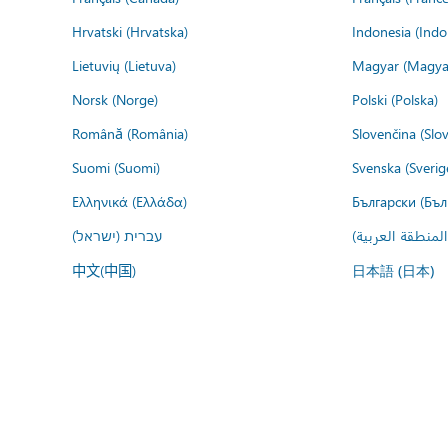
Hrvatski (Hrvatska)
Indonesia (Indo
Lietuvių (Lietuva)
Magyar (Magya
Norsk (Norge)
Polski (Polska)
Română (România)
Slovenčina (Slo
Suomi (Suomi)
Svenska (Sverig
Ελληνικά (Ελλάδα)
Български (Бъл
المنطقة العربية
עברית (ישראל)
中文(中国)
日本語 (日本)