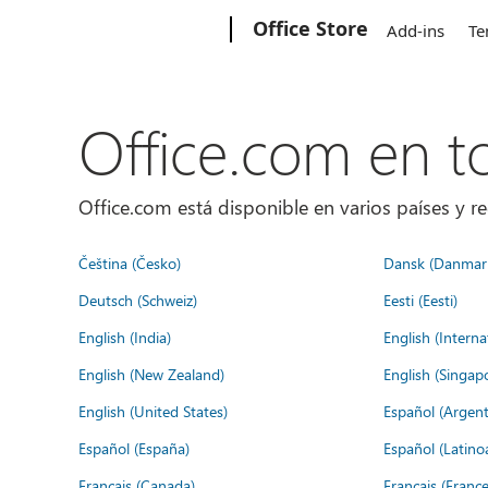
Microsoft
Office Store
Add-ins
Te
Office.com en 
Office.com está disponible en varios países y re
Čeština (Česko)
Dansk (Danmar
Deutsch (Schweiz)
Eesti (Eesti)
English (India)
English (Interna
English (New Zealand)
English (Singap
English (United States)
Español (Argent
Español (España)
Español (Latino
Français (Canada)
Français (France