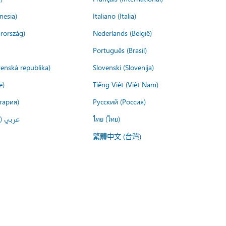
nesia)
Italiano (Italia)
rország)
Nederlands (België)
Português (Brasil)
venská republika)
Slovenski (Slovenija)
e)
Tiếng Việt (Việt Nam)
гария)
Русский (Россия)
عربي ()
ไทย (ไทย)
繁體中文 (台灣)