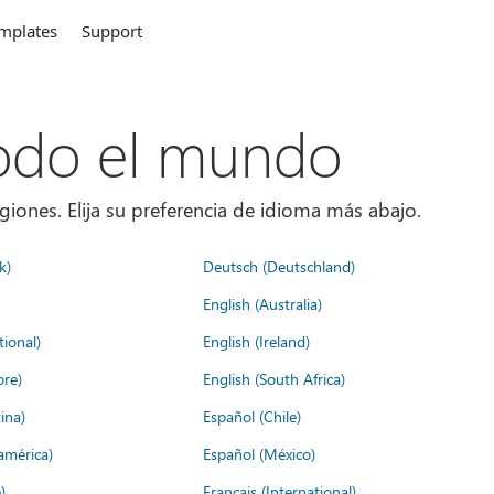
mplates
Support
todo el mundo
giones. Elija su preferencia de idioma más abajo.
k)
Deutsch (Deutschland)
English (Australia)
tional)
English (Ireland)
ore)
English (South Africa)
ina)
Español (Chile)
américa)
Español (México)
)
Français (International)