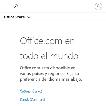
Iniciar
Microsoft
sesión
en
Office Store
tu
cuenta
Office.com en
todo el mundo
Office.com está disponible en
varios países y regiones. Elija su
preferencia de idioma más abajo.
Čeština (Česko)
Dansk (Danmark)