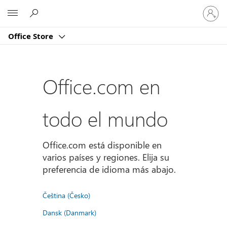
Iniciar
Microsoft
sesión
en
Office Store
tu
cuenta
Office.com en
todo el mundo
Office.com está disponible en
varios países y regiones. Elija su
preferencia de idioma más abajo.
Čeština (Česko)
Dansk (Danmark)