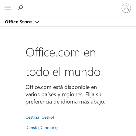
Iniciar
Microsoft
sesión
en
Office Store
tu
cuenta
Office.com en
todo el mundo
Office.com está disponible en
varios países y regiones. Elija su
preferencia de idioma más abajo.
Čeština (Česko)
Dansk (Danmark)