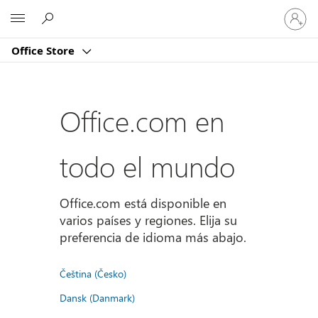
Iniciar
Microsoft
sesión
en
Office Store
tu
cuenta
Office.com en
todo el mundo
Office.com está disponible en
varios países y regiones. Elija su
preferencia de idioma más abajo.
Čeština (Česko)
Dansk (Danmark)