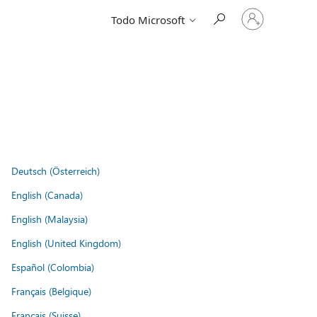
Iniciar
Todo Microsoft
sesión
en
tu
cuenta
Deutsch (Österreich)
English (Canada)
English (Malaysia)
English (United Kingdom)
Español (Colombia)
Français (Belgique)
Français (Suisse)