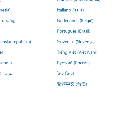
nesia)
Italiano (Italia)
rország)
Nederlands (België)
Português (Brasil)
venská republika)
Slovenski (Slovenija)
e)
Tiếng Việt (Việt Nam)
гария)
Русский (Россия)
عربي ()
ไทย (ไทย)
繁體中文 (台灣)