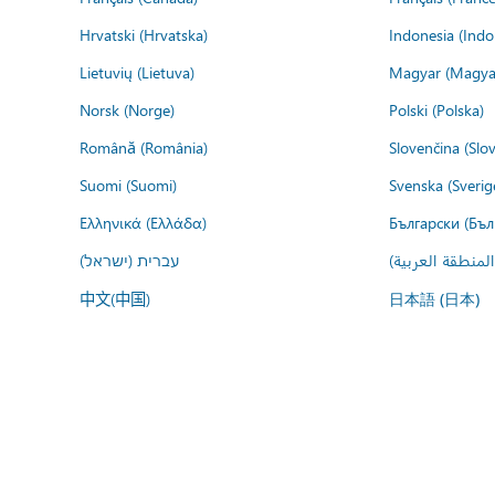
Hrvatski (Hrvatska)
Indonesia (Indo
Lietuvių (Lietuva)
Magyar (Magya
Norsk (Norge)
Polski (Polska)
Română (România)
Slovenčina (Slo
Suomi (Suomi)
Svenska (Sverig
Ελληνικά (Ελλάδα)
Български (Бъл
المنطقة العربية
עברית (ישראל)
中文(中国)
日本語 (日本)