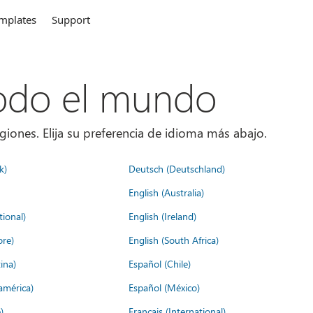
mplates
Support
todo el mundo
giones. Elija su preferencia de idioma más abajo.
k)
Deutsch (Deutschland)
English (Australia)
tional)
English (Ireland)
ore)
English (South Africa)
ina)
Español (Chile)
américa)
Español (México)
)
Français (International)