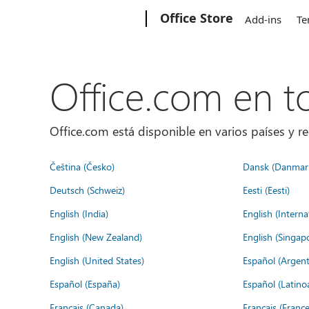
Microsoft
Office Store
Add-ins
Te
Office.com en 
Office.com está disponible en varios países y re
Čeština (Česko)
Dansk (Danmar
Deutsch (Schweiz)
Eesti (Eesti)
English (India)
English (Interna
English (New Zealand)
English (Singap
English (United States)
Español (Argent
Español (España)
Español (Latino
Français (Canada)
Français (France