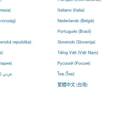
nesia)
Italiano (Italia)
rország)
Nederlands (België)
Português (Brasil)
venská republika)
Slovenski (Slovenija)
e)
Tiếng Việt (Việt Nam)
гария)
Русский (Россия)
عربي ()
ไทย (ไทย)
繁體中文 (台灣)