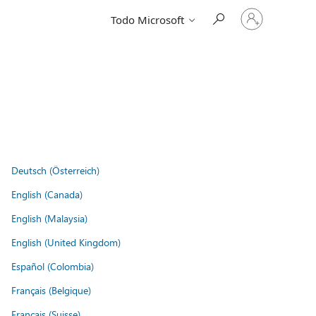
Iniciar
Todo Microsoft
sesión
en
tu
cuenta
Deutsch (Österreich)
English (Canada)
English (Malaysia)
English (United Kingdom)
Español (Colombia)
Français (Belgique)
Français (Suisse)