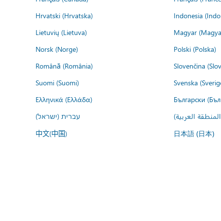
Hrvatski (Hrvatska)
Indonesia (Indo
Lietuvių (Lietuva)
Magyar (Magya
Norsk (Norge)
Polski (Polska)
Română (România)
Slovenčina (Slo
Suomi (Suomi)
Svenska (Sverig
Ελληνικά (Ελλάδα)
Български (Бъл
المنطقة العربية
עברית (ישראל)
中文(中国)
日本語 (日本)