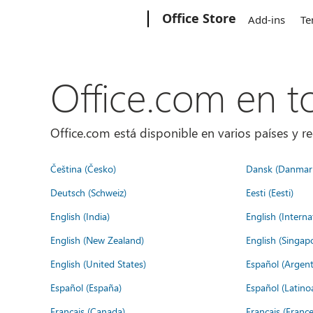
Microsoft
Office Store
Add-ins
Te
Office.com en 
Office.com está disponible en varios países y re
Čeština (Česko)
Dansk (Danmar
Deutsch (Schweiz)
Eesti (Eesti)
English (India)
English (Interna
English (New Zealand)
English (Singap
English (United States)
Español (Argent
Español (España)
Español (Latino
Français (Canada)
Français (France