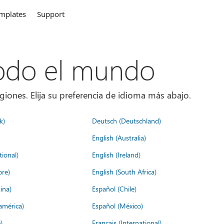
mplates
Support
todo el mundo
giones. Elija su preferencia de idioma más abajo.
k)
Deutsch (Deutschland)
English (Australia)
tional)
English (Ireland)
ore)
English (South Africa)
ina)
Español (Chile)
américa)
Español (México)
)
Français (International)