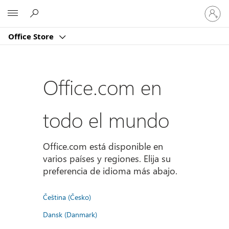
Iniciar
Microsoft
sesión
en
Office Store
tu
cuenta
Office.com en
todo el mundo
Office.com está disponible en
varios países y regiones. Elija su
preferencia de idioma más abajo.
Čeština (Česko)
Dansk (Danmark)