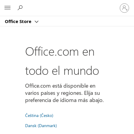
Iniciar
Microsoft
sesión
en
Office Store
tu
cuenta
Office.com en
todo el mundo
Office.com está disponible en
varios países y regiones. Elija su
preferencia de idioma más abajo.
Čeština (Česko)
Dansk (Danmark)