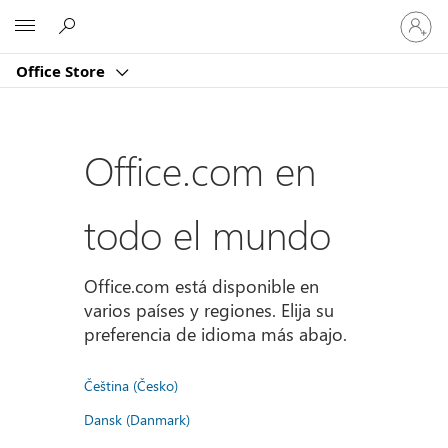
Iniciar
Microsoft
sesión
en
Office Store
tu
cuenta
Office.com en
todo el mundo
Office.com está disponible en
varios países y regiones. Elija su
preferencia de idioma más abajo.
Čeština (Česko)
Dansk (Danmark)