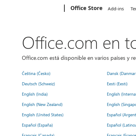
Microsoft
Office Store
Add-ins
Te
Office.com en 
Office.com está disponible en varios países y re
Čeština (Česko)
Dansk (Danmar
Deutsch (Schweiz)
Eesti (Eesti)
English (India)
English (Interna
English (New Zealand)
English (Singap
English (United States)
Español (Argent
Español (España)
Español (Latino
Français (Canada)
Français (France