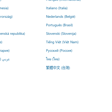
nesia)
Italiano (Italia)
rország)
Nederlands (België)
Português (Brasil)
venská republika)
Slovenski (Slovenija)
e)
Tiếng Việt (Việt Nam)
гария)
Русский (Россия)
عربي ()
ไทย (ไทย)
繁體中文 (台灣)