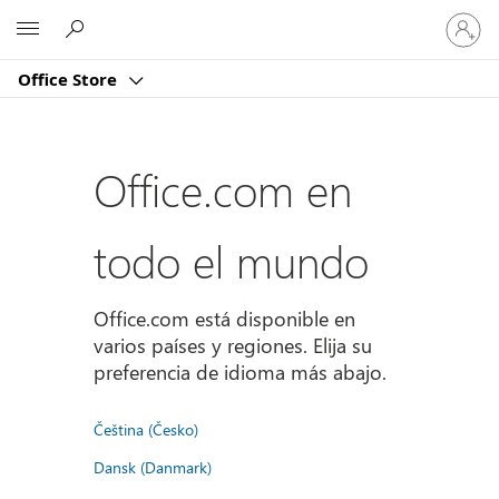
Iniciar
Microsoft
sesión
en
Office Store
tu
cuenta
Office.com en
todo el mundo
Office.com está disponible en
varios países y regiones. Elija su
preferencia de idioma más abajo.
Čeština (Česko)
Dansk (Danmark)