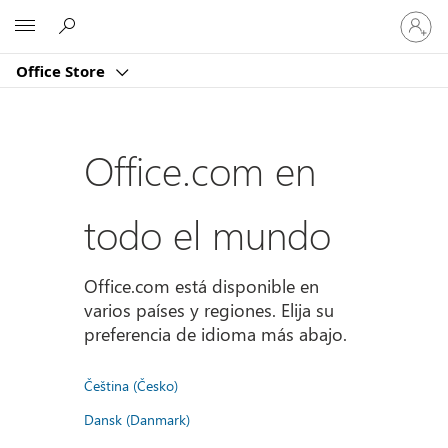
Iniciar
Microsoft
sesión
en
Office Store
tu
cuenta
Office.com en
todo el mundo
Office.com está disponible en
varios países y regiones. Elija su
preferencia de idioma más abajo.
Čeština (Česko)
Dansk (Danmark)