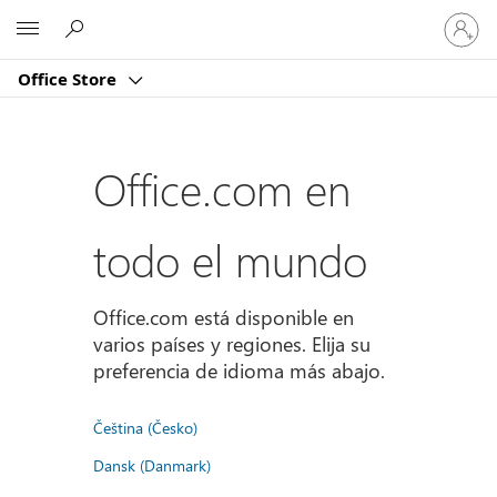
Iniciar
Microsoft
sesión
en
Office Store
tu
cuenta
Office.com en
todo el mundo
Office.com está disponible en
varios países y regiones. Elija su
preferencia de idioma más abajo.
Čeština (Česko)
Dansk (Danmark)