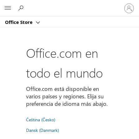
Iniciar
Microsoft
sesión
en
Office Store
tu
cuenta
Office.com en
todo el mundo
Office.com está disponible en
varios países y regiones. Elija su
preferencia de idioma más abajo.
Čeština (Česko)
Dansk (Danmark)