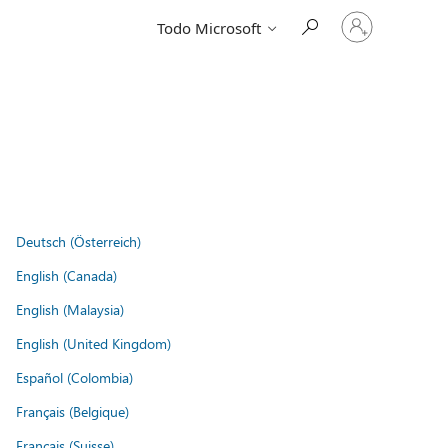
Iniciar
Todo Microsoft
sesión
en
tu
cuenta
Deutsch (Österreich)
English (Canada)
English (Malaysia)
English (United Kingdom)
Español (Colombia)
Français (Belgique)
Français (Suisse)