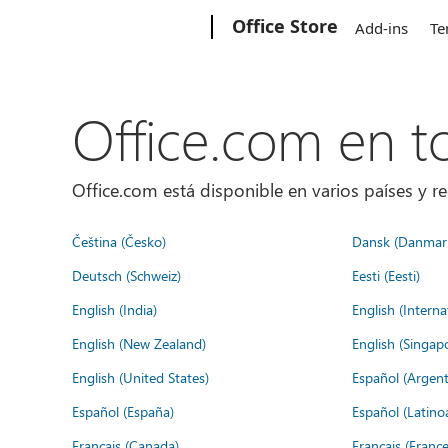
Microsoft
Office Store
Add-ins
Te
Office.com en 
Office.com está disponible en varios países y re
Čeština (Česko)
Dansk (Danmar
Deutsch (Schweiz)
Eesti (Eesti)
English (India)
English (Interna
English (New Zealand)
English (Singap
English (United States)
Español (Argent
Español (España)
Español (Latino
Français (Canada)
Français (France