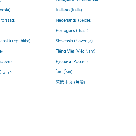
nesia)
Italiano (Italia)
rország)
Nederlands (België)
Português (Brasil)
venská republika)
Slovenski (Slovenija)
e)
Tiếng Việt (Việt Nam)
гария)
Русский (Россия)
عربي ()
ไทย (ไทย)
繁體中文 (台灣)