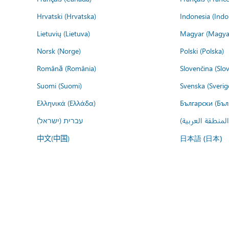
Hrvatski (Hrvatska)
Indonesia (Indo
Lietuvių (Lietuva)
Magyar (Magya
Norsk (Norge)
Polski (Polska)
Română (România)
Slovenčina (Slo
Suomi (Suomi)
Svenska (Sverig
Ελληνικά (Ελλάδα)
Български (Бъл
المنطقة العربية
עברית (ישראל)
中文(中国)
日本語 (日本)