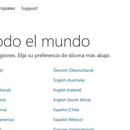
mplates
Support
todo el mundo
giones. Elija su preferencia de idioma más abajo.
k)
Deutsch (Deutschland)
English (Australia)
tional)
English (Ireland)
ore)
English (South Africa)
ina)
Español (Chile)
américa)
Español (México)
)
Français (International)