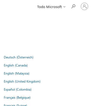
Iniciar
Todo Microsoft
sesión
en
tu
cuenta
Deutsch (Österreich)
English (Canada)
English (Malaysia)
English (United Kingdom)
Español (Colombia)
Français (Belgique)
Français (Suisse)