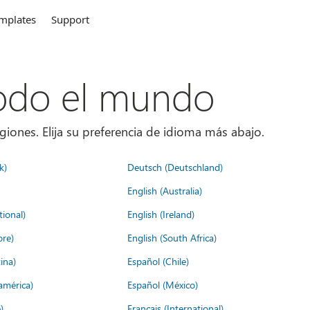
mplates
Support
todo el mundo
giones. Elija su preferencia de idioma más abajo.
k)
Deutsch (Deutschland)
English (Australia)
tional)
English (Ireland)
ore)
English (South Africa)
ina)
Español (Chile)
américa)
Español (México)
)
Français (International)