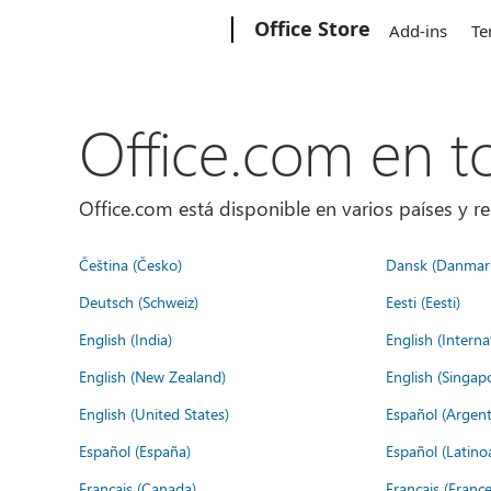
Microsoft
Office Store
Add-ins
Te
Office.com en 
Office.com está disponible en varios países y re
Čeština (Česko)
Dansk (Danmar
Deutsch (Schweiz)
Eesti (Eesti)
English (India)
English (Interna
English (New Zealand)
English (Singap
English (United States)
Español (Argent
Español (España)
Español (Latino
Français (Canada)
Français (France