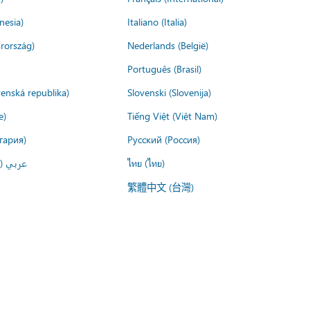
nesia)
Italiano (Italia)
rország)
Nederlands (België)
Português (Brasil)
venská republika)
Slovenski (Slovenija)
e)
Tiếng Việt (Việt Nam)
гария)
Русский (Россия)
عربي ()
ไทย (ไทย)
繁體中文 (台灣)