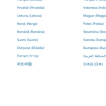
Hrvatski (Hrvatska)
Indonesia (Indo
Lietuvių (Lietuva)
Magyar (Magya
Norsk (Norge)
Polski (Polska)
Română (România)
Slovenčina (Slo
Suomi (Suomi)
Svenska (Sverig
Ελληνικά (Ελλάδα)
Български (Бъл
المنطقة العربية
עברית (ישראל)
中文(中国)
日本語 (日本)