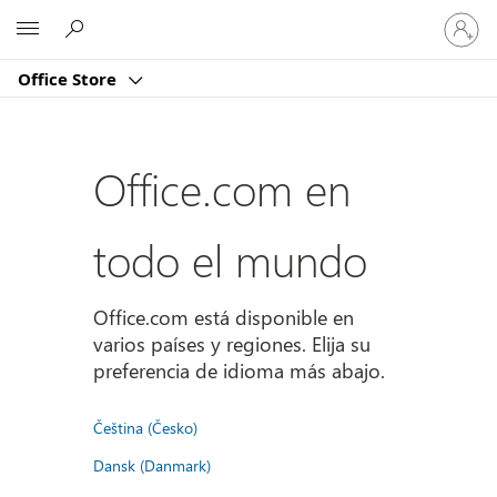
Iniciar
Microsoft
sesión
en
Office Store
tu
cuenta
Office.com en
todo el mundo
Office.com está disponible en
varios países y regiones. Elija su
preferencia de idioma más abajo.
Čeština (Česko)
Dansk (Danmark)