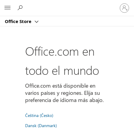
Iniciar
Microsoft
sesión
en
Office Store
tu
cuenta
Office.com en
todo el mundo
Office.com está disponible en
varios países y regiones. Elija su
preferencia de idioma más abajo.
Čeština (Česko)
Dansk (Danmark)