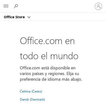
Iniciar
Microsoft
sesión
en
Office Store
tu
cuenta
Office.com en
todo el mundo
Office.com está disponible en
varios países y regiones. Elija su
preferencia de idioma más abajo.
Čeština (Česko)
Dansk (Danmark)