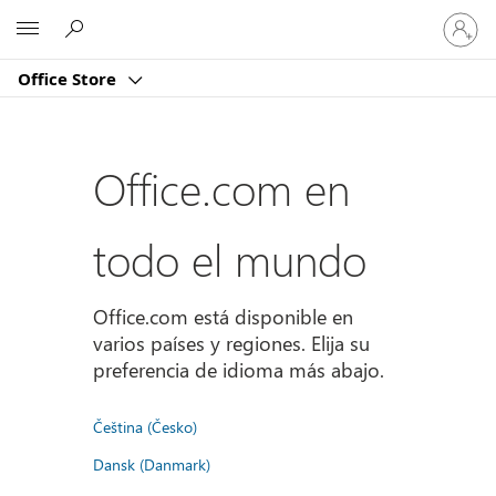
Iniciar
Microsoft
sesión
en
Office Store
tu
cuenta
Office.com en
todo el mundo
Office.com está disponible en
varios países y regiones. Elija su
preferencia de idioma más abajo.
Čeština (Česko)
Dansk (Danmark)