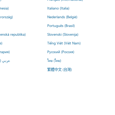
nesia)
Italiano (Italia)
rország)
Nederlands (België)
Português (Brasil)
venská republika)
Slovenski (Slovenija)
e)
Tiếng Việt (Việt Nam)
гария)
Русский (Россия)
عربي ()
ไทย (ไทย)
繁體中文 (台灣)