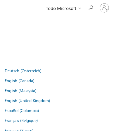
Iniciar
Todo Microsoft
sesión
en
tu
cuenta
Deutsch (Österreich)
English (Canada)
English (Malaysia)
English (United Kingdom)
Español (Colombia)
Français (Belgique)
Français (Suisse)