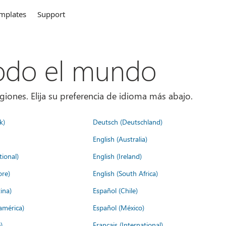
mplates
Support
todo el mundo
giones. Elija su preferencia de idioma más abajo.
k)
Deutsch (Deutschland)
English (Australia)
tional)
English (Ireland)
ore)
English (South Africa)
ina)
Español (Chile)
américa)
Español (México)
)
Français (International)