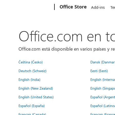
Microsoft
Office Store
Add-ins
Te
Office.com en 
Office.com está disponible en varios países y re
Čeština (Česko)
Dansk (Danmar
Deutsch (Schweiz)
Eesti (Eesti)
English (India)
English (Interna
English (New Zealand)
English (Singap
English (United States)
Español (Argent
Español (España)
Español (Latino
Français (Canada)
Français (France