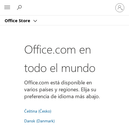
Iniciar
Microsoft
sesión
en
Office Store
tu
cuenta
Office.com en
todo el mundo
Office.com está disponible en
varios países y regiones. Elija su
preferencia de idioma más abajo.
Čeština (Česko)
Dansk (Danmark)