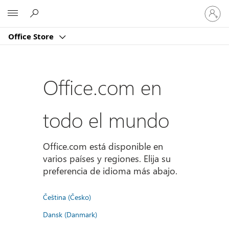
Iniciar
Microsoft
sesión
en
Office Store
tu
cuenta
Office.com en
todo el mundo
Office.com está disponible en
varios países y regiones. Elija su
preferencia de idioma más abajo.
Čeština (Česko)
Dansk (Danmark)