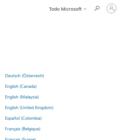
Iniciar
Todo Microsoft
sesión
en
tu
cuenta
Deutsch (Österreich)
English (Canada)
English (Malaysia)
English (United Kingdom)
Español (Colombia)
Français (Belgique)
Français (Suisse)