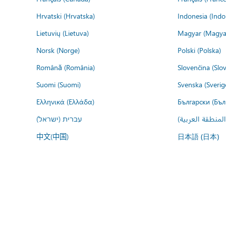
Hrvatski (Hrvatska)
Indonesia (Indo
Lietuvių (Lietuva)
Magyar (Magya
Norsk (Norge)
Polski (Polska)
Română (România)
Slovenčina (Slo
Suomi (Suomi)
Svenska (Sverig
Ελληνικά (Ελλάδα)
Български (Бъл
المنطقة العربية
עברית (ישראל)
中文(中国)
日本語 (日本)