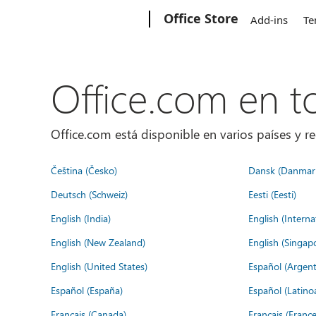
Microsoft
Office Store
Add-ins
Te
Office.com en 
Office.com está disponible en varios países y re
Čeština (Česko)
Dansk (Danmar
Deutsch (Schweiz)
Eesti (Eesti)
English (India)
English (Interna
English (New Zealand)
English (Singap
English (United States)
Español (Argent
Español (España)
Español (Latino
Français (Canada)
Français (France