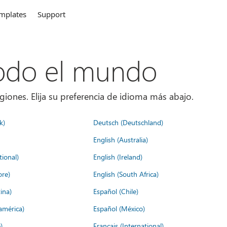
mplates
Support
todo el mundo
giones. Elija su preferencia de idioma más abajo.
k)
Deutsch (Deutschland)
English (Australia)
tional)
English (Ireland)
ore)
English (South Africa)
ina)
Español (Chile)
américa)
Español (México)
)
Français (International)