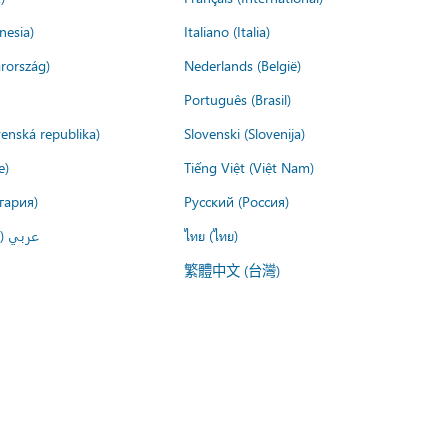
nesia)
Italiano (Italia)
rország)
Nederlands (België)
Português (Brasil)
venská republika)
Slovenski (Slovenija)
e)
Tiếng Việt (Việt Nam)
гария)
Русский (Россия)
عربي ()
ไทย (ไทย)
繁體中文 (台灣)