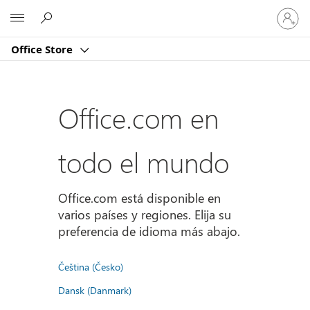
Iniciar
Microsoft
sesión
en
Office Store
tu
cuenta
Office.com en
todo el mundo
Office.com está disponible en
varios países y regiones. Elija su
preferencia de idioma más abajo.
Čeština (Česko)
Dansk (Danmark)