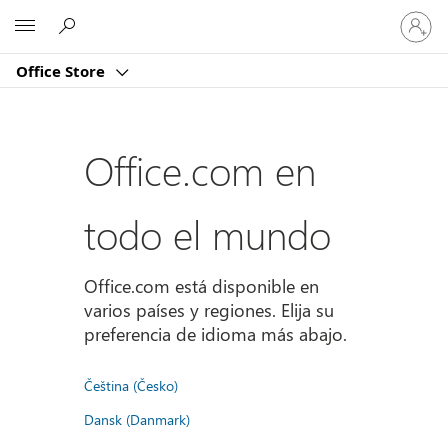
Iniciar
Microsoft
sesión
en
Office Store
tu
cuenta
Office.com en
todo el mundo
Office.com está disponible en
varios países y regiones. Elija su
preferencia de idioma más abajo.
Čeština (Česko)
Dansk (Danmark)