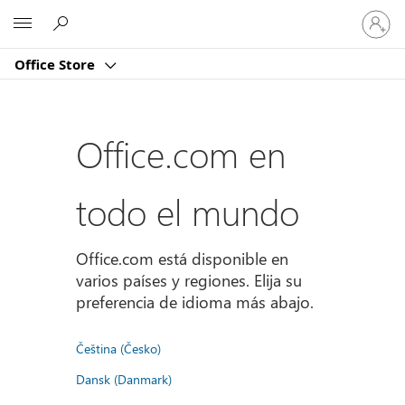
Iniciar
Microsoft
sesión
en
Office Store
tu
cuenta
Office.com en
todo el mundo
Office.com está disponible en
varios países y regiones. Elija su
preferencia de idioma más abajo.
Čeština (Česko)
Dansk (Danmark)