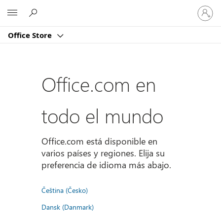
Iniciar
Microsoft
sesión
en
Office Store
tu
cuenta
Office.com en
todo el mundo
Office.com está disponible en
varios países y regiones. Elija su
preferencia de idioma más abajo.
Čeština (Česko)
Dansk (Danmark)